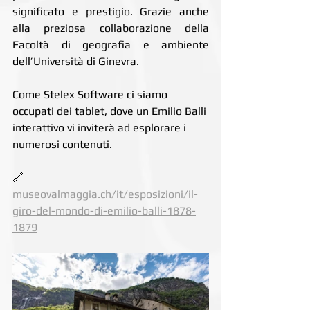
significato e prestigio. Grazie anche 
alla preziosa collaborazione della 
Facoltà di geografia e ambiente 
dell’Università di Ginevra.
Come Stelex Software ci siamo 
occupati dei tablet, dove un Emilio Balli 
interattivo vi inviterà ad esplorare i 
numerosi contenuti.
🔗 
museovalmaggia.ch/it/esposizioni/il-
giro-del-mondo-di-emilio-balli-1878-
1879