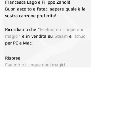
Francesca Lago e Filippo Zanoli!
Buon ascolto e fateci sapere quale è la 
vostra canzone preferita!
Ricordiamo che "
Eselmir e i cinque doni 
magici
" è in vendita su 
Steam
 e 
itch.io
per PC e Mac!
Risorse:
Eselmir e i cinque doni magici
Press kit
iTunes
Spotify
Google Play
Amazon
news
ost
eselmir